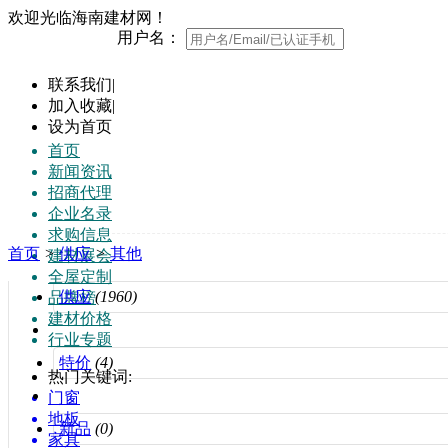
欢迎光临海南建材网！
用户名：
联系我们
|
加入收藏
|
设为首页
首页
新闻资讯
招商代理
企业名录
求购信息
首页
>
供应
>
其他
建材展会
全屋定制
供应
(1960)
品牌榜
建材价格
行业专题
特价
(4)
热门关键词:
门窗
地板
新品
(0)
家具