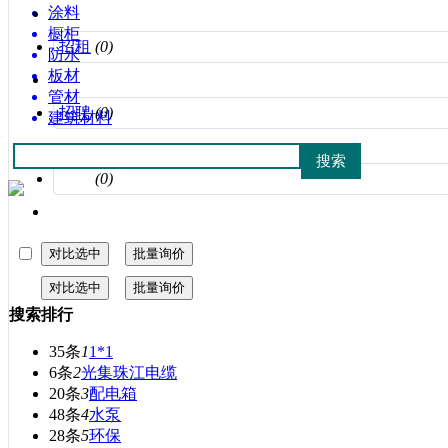
涂料
橱柜
招租
(0)
防水
板材
管材
招聘
(0)
建筑材料
其他
(0)
搜索排行
35条
1
1*1
6条
2
光集珠江电缆
20条
3
配电箱
48条
4
水泵
28条
5
环保