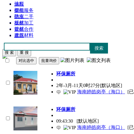
涂料
供应
橱柜
提供服务
防水
供应二手
板材
提供加工
管材
提供合作
建筑材料
库存
环保
厕所
2年-3月-11天0时27分
[默认地区]
海南婷皓岗亭（海口）
[
环保
厕所
09:43:30
[默认地区]
海南婷皓岗亭（海口）
[