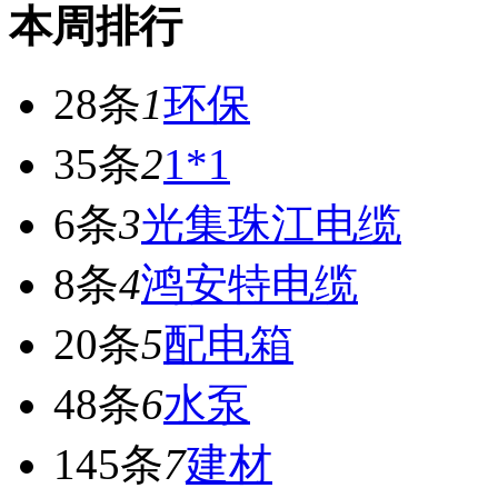
本周排行
28条
1
环保
35条
2
1*1
6条
3
光集珠江电缆
8条
4
鸿安特电缆
20条
5
配电箱
48条
6
水泵
145条
7
建材