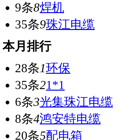
9条
8
焊机
35条
9
珠江电缆
本月排行
28条
1
环保
35条
2
1*1
6条
3
光集珠江电缆
8条
4
鸿安特电缆
20条
5
配电箱