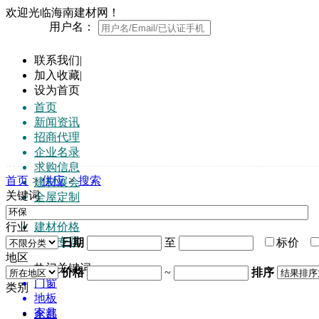
欢迎光临海南建材网！
用户名：
联系我们
|
加入收藏
|
设为首页
首页
新闻资讯
招商代理
企业名录
求购信息
首页
>
供应
>
搜索
建材展会
关键词
全屋定制
品牌榜
行业
建材价格
行业专题
日期
至
标价
地区
热门关键词:
价格
~
排序
门窗
类别
地板
家具
全部