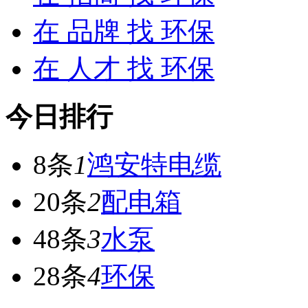
在
品牌
找 环保
在
人才
找 环保
今日排行
8条
1
鸿安特电缆
20条
2
配电箱
48条
3
水泵
28条
4
环保