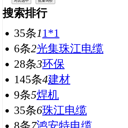
搜索排行
35条
1
1*1
6条
2
光集珠江电缆
28条
3
环保
145条
4
建材
9条
5
焊机
35条
6
珠江电缆
8条
7
鸿安特电缆