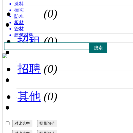
涂料
新品
(0)
橱柜
防水
板材
管材
建筑材料
招租
(0)
招聘
(0)
其他
(0)