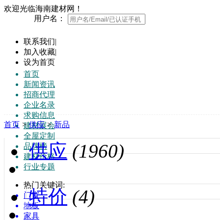
欢迎光临海南建材网！
用户名：
联系我们
|
加入收藏
|
设为首页
首页
新闻资讯
招商代理
企业名录
求购信息
首页
>
供应
>
新品
建材展会
全屋定制
供应
(1960)
品牌榜
建材价格
行业专题
热门关键词:
特价
(4)
门窗
地板
家具