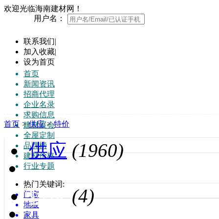
欢迎光临海南建材网！
用户名：
联系我们
|
加入收藏
|
设为首页
首页
新闻资讯
招商代理
企业名录
求购信息
首页
>
供应
>
特价
建材展会
全屋定制
供应
(1960)
品牌榜
建材价格
行业专题
热门关键词:
特价
(4)
门窗
地板
家具