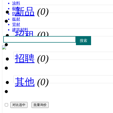
涂料
新品
(0)
橱柜
防水
板材
管材
建筑材料
招租
(0)
招聘
(0)
其他
(0)