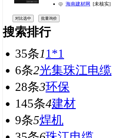
海南建材网
[未核实]
搜索排行
35条
1
1*1
6条
2
光集珠江电缆
28条
3
环保
145条
4
建材
9条
5
焊机
35条
6
珠江电缆