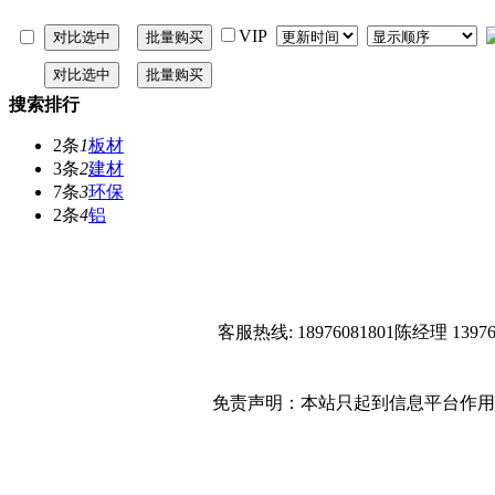
VIP
搜索排行
2条
1
板材
3条
2
建材
7条
3
环保
2条
4
铝
网站首页
关于我们
联系方式
客服热线: 18976081801陈经理 1
使用协议
版权隐私
网站地图
免责声明：本站只起到信息平台作用
广告服务
网站留言
人才中心