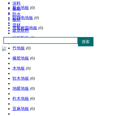
涂料
复合地板
(0)
橱柜
防水
防静电地板
(0)
板材
管材
环氧树脂地板
(0)
建筑材料
地板附件
(0)
竹地板
(0)
橡胶地板
(0)
木地板
(0)
软木地板
(0)
地暖地板
(0)
柞木地板
(0)
亚麻地板
(0)