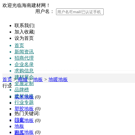
欢迎光临海南建材网！
用户名：
联系我们
|
加入收藏
|
设为首页
首页
新闻资讯
招商代理
企业名录
求购信息
建材展会
首页
>
商城
>
地板
>
地暖地板
全屋定制
行业
品牌榜
建材价格
实木地板
(0)
行业专题
塑胶地板
(0)
热门关键词:
门窗
强化地板
(0)
地板
PVC地板
(0)
家具