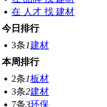
在
人才
找 建材
今日排行
3条
1
建材
本周排行
2条
1
板材
3条
2
建材
7条
3
环保