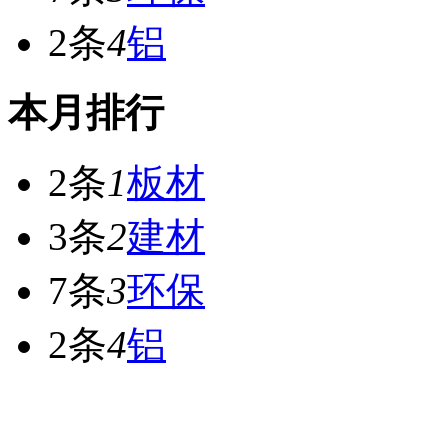
2条
4
铝
本月排行
2条
1
板材
3条
2
建材
7条
3
环保
2条
4
铝
网站首页