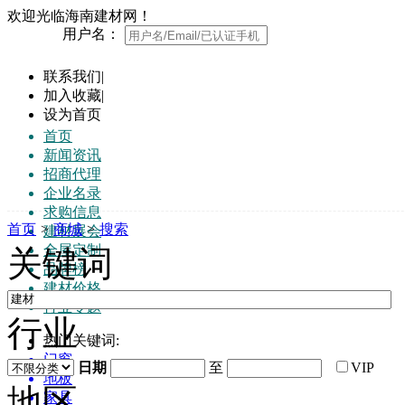
欢迎光临海南建材网！
用户名：
联系我们
|
加入收藏
|
设为首页
首页
新闻资讯
招商代理
企业名录
求购信息
首页
>
商城
>
搜索
建材展会
全屋定制
关键词
品牌榜
建材价格
行业专题
行业
热门关键词:
门窗
日期
至
VIP
地板
地区
家具