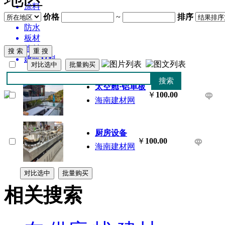
涂料
价格
~
排序
橱柜
防水
板材
管材
建筑材料
太空舱·铝单板
￥
100.00
海南建材网
厨房设备
￥
100.00
海南建材网
相关搜索