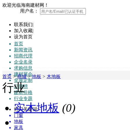
欢迎光临海南建材网！
用户名：
联系我们
|
加入收藏
|
设为首页
首页
新闻资讯
招商代理
企业名录
求购信息
建材展会
首页
>
商城
>
地板
>
木地板
全屋定制
行业
品牌榜
建材价格
行业专题
实木地板
(0)
热门关键词:
门窗
地板
家具