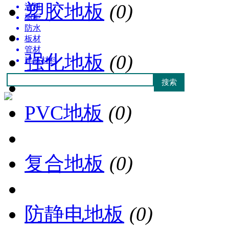
塑胶地板
(0)
涂料
橱柜
防水
板材
管材
强化地板
(0)
建筑材料
PVC地板
(0)
复合地板
(0)
防静电地板
(0)