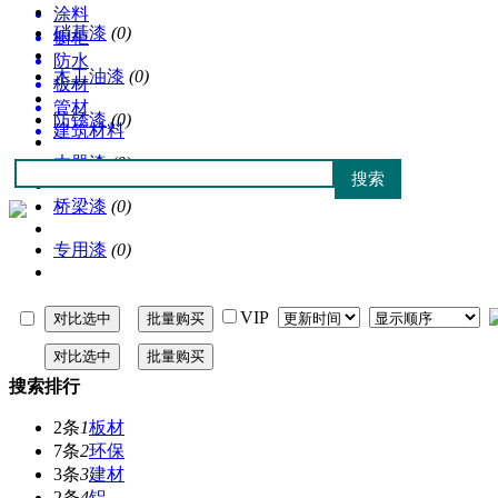
涂料
硝基漆
(0)
橱柜
防水
木工油漆
(0)
板材
管材
防锈漆
(0)
建筑材料
木器漆
(0)
桥梁漆
(0)
专用漆
(0)
VIP
搜索排行
2条
1
板材
7条
2
环保
3条
3
建材
2条
4
铝