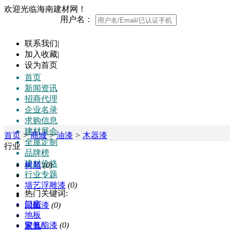
欢迎光临海南建材网！
用户名：
联系我们
|
加入收藏
|
设为首页
首页
新闻资讯
招商代理
企业名录
求购信息
建材展会
首页
>
商城
>
油漆
>
木器漆
全屋定制
行业
品牌榜
建材价格
树脂
(0)
行业专题
墙艺浮雕漆
(0)
热门关键词:
门窗
聚酯漆
(0)
地板
聚氨酯漆
(0)
家具