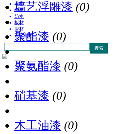
墙艺浮雕漆
(0)
涂料
橱柜
防水
板材
管材
聚酯漆
(0)
建筑材料
聚氨酯漆
(0)
硝基漆
(0)
木工油漆
(0)