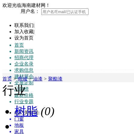
欢迎光临海南建材网！
用户名：
联系我们
|
加入收藏
|
设为首页
首页
新闻资讯
招商代理
企业名录
求购信息
建材展会
首页
>
商城
>
油漆
>
聚酯漆
全屋定制
行业
品牌榜
建材价格
行业专题
树脂
(0)
热门关键词:
门窗
地板
家具