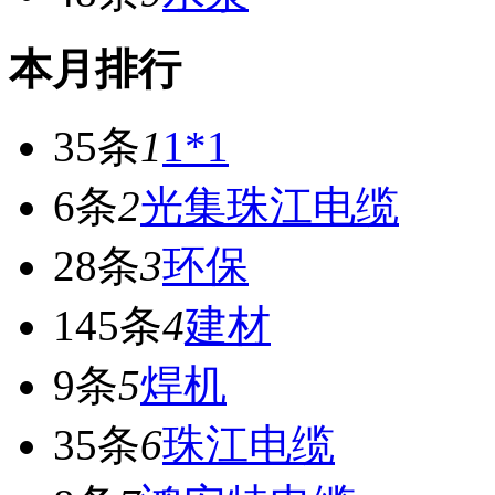
本月排行
35条
1
1*1
6条
2
光集珠江电缆
28条
3
环保
145条
4
建材
9条
5
焊机
35条
6
珠江电缆