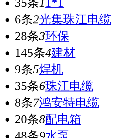
35条
1
1*1
6条
2
光集珠江电缆
28条
3
环保
145条
4
建材
9条
5
焊机
35条
6
珠江电缆
8条
7
鸿安特电缆
20条
8
配电箱
48条
9
水泵