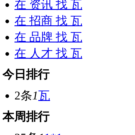
在
资讯
找 瓦
在
招商
找 瓦
在
品牌
找 瓦
在
人才
找 瓦
今日排行
2条
1
瓦
本周排行