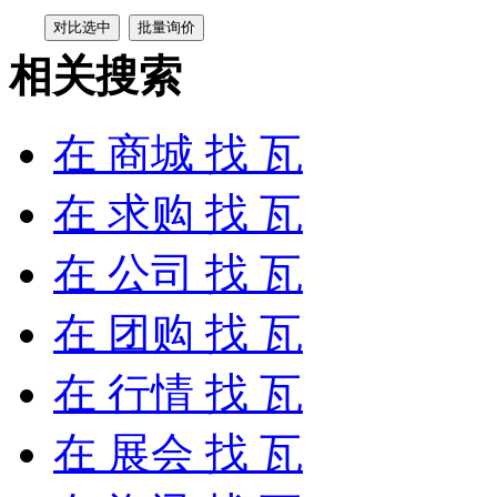
相关搜索
在
商城
找 瓦
在
求购
找 瓦
在
公司
找 瓦
在
团购
找 瓦
在
行情
找 瓦
在
展会
找 瓦