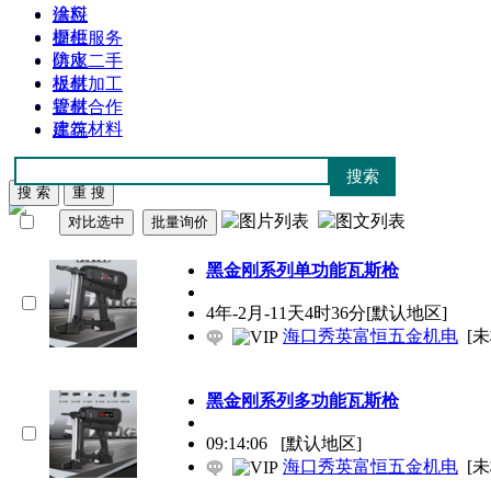
涂料
供应
橱柜
提供服务
防水
供应二手
板材
提供加工
管材
提供合作
建筑材料
库存
黑金刚系列单功能
瓦
斯枪
4年-2月-11天4时36分
[默认地区]
海口秀英富恒五金机电
[
黑金刚系列多功能
瓦
斯枪
09:14:06
[默认地区]
海口秀英富恒五金机电
[