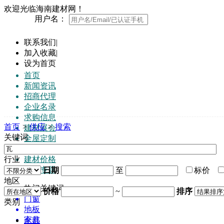
欢迎光临海南建材网！
用户名：
联系我们
|
加入收藏
|
设为首页
首页
新闻资讯
招商代理
企业名录
求购信息
首页
>
供应
>
搜索
建材展会
关键词
全屋定制
品牌榜
行业
建材价格
行业专题
日期
至
标价
地区
热门关键词:
价格
~
排序
门窗
类别
地板
家具
全部