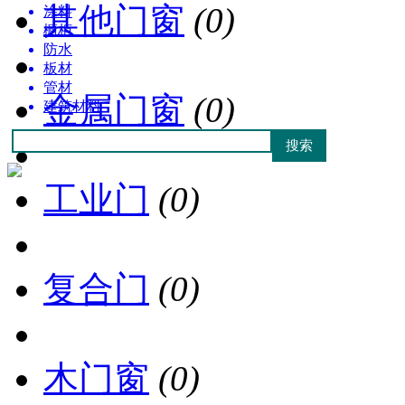
其他门窗
(0)
涂料
橱柜
防水
板材
管材
金属门窗
(0)
建筑材料
工业门
(0)
复合门
(0)
木门窗
(0)