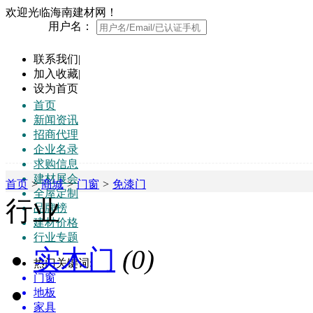
欢迎光临海南建材网！
用户名：
联系我们
|
加入收藏
|
设为首页
首页
新闻资讯
招商代理
企业名录
求购信息
建材展会
首页
>
商城
>
门窗
>
免漆门
全屋定制
行业
品牌榜
建材价格
行业专题
实木门
(0)
热门关键词:
门窗
地板
家具