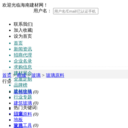
欢迎光临海南建材网！
用户名：
联系我们
|
加入收藏
|
设为首页
首页
新闻资讯
招商代理
企业名录
求购信息
建材展会
首页
>
商城
>
玻璃
>
玻璃原料
全屋定制
行业
品牌榜
建材价格
装饰玻璃
(0)
行业专题
建筑玻璃
(0)
热门关键词:
门窗
玻璃原料
(0)
地板
玻璃工具
(0)
家具