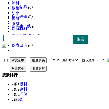
涂料
玻璃制品
(0)
橱柜
防水
原片玻璃
(0)
板材
管材
玻璃生产线
(0)
建筑材料
交通运输玻璃
(0)
仪表玻璃
(0)
VIP
搜索排行
2条
1
板材
3条
2
建材
7条
3
环保
2条
4
铝