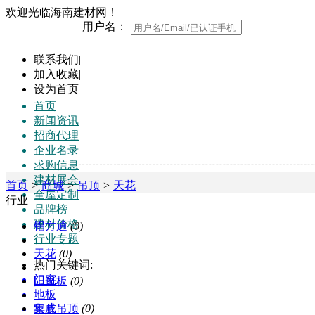
欢迎光临海南建材网！
用户名：
联系我们
|
加入收藏
|
设为首页
首页
新闻资讯
招商代理
企业名录
求购信息
建材展会
首页
>
商城
>
吊顶
>
天花
全屋定制
行业
品牌榜
建材价格
铝方通
(0)
行业专题
天花
(0)
热门关键词:
门窗
阳光板
(0)
地板
集成吊顶
(0)
家具