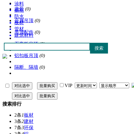
涂料
龙骨
(0)
橱柜
防水
金属吊顶
(0)
板材
管材
吊顶配件
(0)
建筑材料
石膏板吊顶
(0)
铝扣板吊顶
(0)
隔断、隔墙
(0)
VIP
搜索排行
2条
1
板材
3条
2
建材
7条
3
环保
2条
4
铝