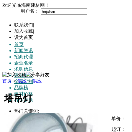
欢迎光临海南建材网！
用户名：
联系我们
|
加入收藏
|
设为首页
首页
新闻资讯
招商代理
企业名录
求购信息
建材展会
首页
>
供应
>
供应
全屋定制
品牌榜
建材价格
塔吊灯
行业专题
热门关键词:
门窗
单价：
地板
起订：
家具