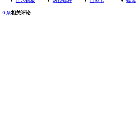
止水钢板
对拉螺杆
山型卡
螺母
0
条
相关评论
网站首页
关于我们