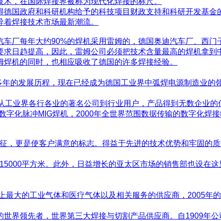
技术，在国际焊接界被称为现代化焊接的标尺。
获得德国政府和科研机构给予的科技项目财政支持和科研开发基金
导着焊接技术市场最新潮流。
汽车厂每年大约90%的焊机采用雷姆的，德国奥迪汽车厂、西门
要求日趋提高，因此，雷姆公司必须把技术含量最高的焊机拿到
姆焊机的同时，也相应吸收了德国的许多焊接经验。
年，经过了多年的发展历程，现在已经成为德国工业界中弧焊电源制造
，从工业界各行各业的著名公司到行业用户，产品得到无数企业的
第一台数字化脉冲MIG焊机，2000年全世界范围数据传输的数字化焊
特征，更是使客户满意的标志。得益于先进的技术优势和牢固的质
有15000平方米。此外，日益增长的亚太区市场的销售部也设在
最大的工业气体和医疗气体以及相关服务的供应商，2005年的销售
世界领先者，世界第三大焊接与切割产品供应商。自1909年