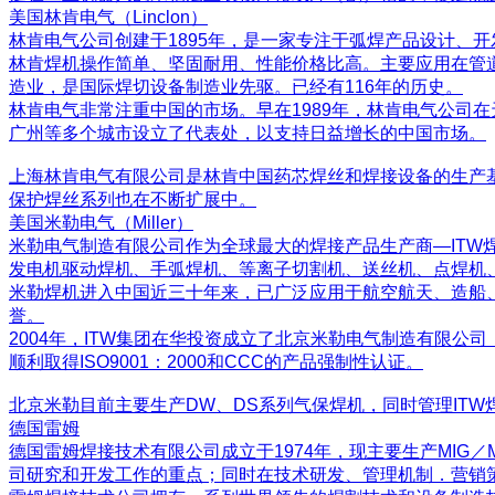
美国林肯电气（Linclon）
林肯电气公司创建于1895年，是一家专注于弧焊产品设计、
林肯焊机操作简单、坚固耐用、性能价格比高。主要应用在管道
造业，是国际焊切设备制造业先驱。已经有116年的历史。
林肯电气非常注重中国的市场。早在1989年，林肯电气公司
广州等多个城市设立了代表处，以支持日益增长的中国市场。
上海林肯电气有限公司是林肯中国药芯焊丝和焊接设备的生产基
保护焊丝系列也在不断扩展中。
美国米勒电气（Miller）
米勒电气制造有限公司作为全球最大的焊接产品生产商—ITW
发电机驱动焊机、手弧焊机、等离子切割机、送丝机、点焊机
米勒焊机进入中国近三十年来，已广泛应用于航空航天、造船
誉。
2004年，ITW集团在华投资成立了北京米勒电气制造有限
顺利取得ISO9001：2000和CCC的产品强制性认证。
北京米勒目前主要生产DW、DS系列气保焊机，同时管理IT
德国雷姆
德国雷姆焊接技术有限公司成立于1974年，现主要生产MI
司研究和开发工作的重点；同时在技术研发、管理机制．营销