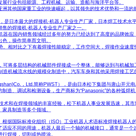
发展行业包括能源、工程机械、运输、造船与海洋平台等。
亚洲其他国家重工业的快速崛起，以其领先的技术优势和一流的
社，是日本最大的焊接机·机器人专业生产厂家，日本焊工技术水平
销售的焊接机·机器人专业生产厂家之一。
接机器在国内销售领域经过多年的努力已经达到了高度的品牌效
出色，操作简单而文明。
优势。相对比之下有着焊接性能稳定，工作空间大，焊接作业速度
点，可将多层结构的机械部件焊接成一个整体，能够达到与机械加
车制造机械流水线的规模化制造中，汽车车身和其他采用焊接工艺
ems(Tangshan)Co.，Ltd.简称PWST），是由日本松下集团
造、调试和检测设备，生产商标为“Panasonic”的各种弧
进技术和在焊接领域的丰富经验，松下机器人事业发展迅速，其市场
、家具制造等多个领域。
。根据国际标准化组织（ISO）工业机器人术语标准焊接机器人
了适应不同的用途，机器人最后一个轴的机械接口，通常是一个
进行焊接，切割或热喷涂。