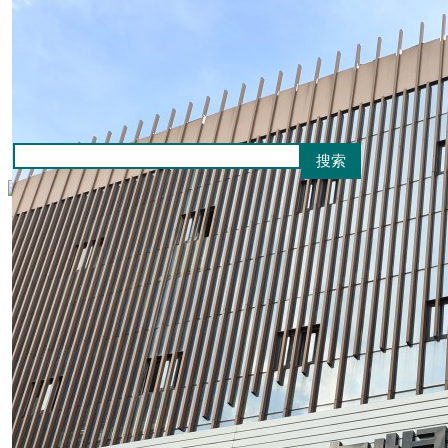
涂料
橱柜
防水
板材
管材
建筑材料