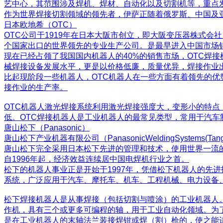
艺中心，其范围涉及焊机、焊材、自动化以及切割机等，重点
作为世界焊接切割领域的领先者，伊萨正随着俄罗斯、中国及
日本欧地希（OTC）
OTC公司于1919年在日本大阪市创立，即大阪变压器株式会
个国家出口的世界领先的专业生产公司。是最早进入中国市场
现在已经占领了我国国内机器人的40%的销售市场，OTC焊
械焊接设备发展水平，更是以价格低廉，质量优异，焊接作业
比起现阶段一些机器人，OTC机器人在一些方面有着领先的
接作业的生产率。
OTC机器人激光焊接系统利用激光焊接强度大，变形小的特
低。OTC焊接机器人是工业机器人的最常见类型，常用于汽
唐山松下（Panasonic）
唐山松下产业机器有限公司（Panaso
nicWeldingSyst
唐山松下完全采用日本松下先进的管理和技术，使用世界一流的制
自1996年起，经济效益连续居中国电焊机行业之首。
松下的机器人事业正是开始于1997年，凭借松下机器人的先
系统，广泛应用于汽车、摩托车、机车、工程机械、电力设备
松下焊接机器人是从事焊接（包括切割与喷涂）的工业机器人
作机，具有三个或更多可编程的轴，用于工业自动化领域。为
是在工业机器人的末轴法兰装接焊钳或焊（割）枪的，使之能