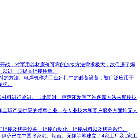
战开战，对军用器材廉价可靠的连接方法需求极大，故促进了焊
，以进一步提高焊接质量。
材料的方法。电焊机作为工业部门中的必备设备，被广泛应用于
品牌。
已有技术和材料进行改进。与此同时，伊萨还发明了许多新方法来迎接技
和全球产品供应的领军企业，在专业技术和客户服务方面均无人
工焊接及切割设备、焊接自动化、焊接材料以及切割系统。
，伊萨已在中国张家港、烟台、无锡等地建立了4家工厂及1家工