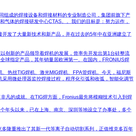
）共同组成的焊接设备和焊接材料的专业制造公司，集团前旗下产
子和气体的焊接研发中心CTAS。。我们的目标是：努力运作，
接开发了大量新技术和新产品，并在过去的5年中在亚洲建立了
一直以创新的产品领导着焊机的发展，曾率先开发出第1台硅整流
球指定产品，其年销量居欧洲第一。在国内，FRONIUS焊
焊机、热丝TIG焊机、激光MIG焊机、FPA管焊机。今天，福尼斯
机采用微处理器监控焊接过程，程序化引弧和收弧，智能化调节
了非凡的成就。在TIG焊方面，Fronius最先将模糊技术引入到焊
五个年头以来，已在上海、南京、深圳等地设立了办事处，多个
维克多隆重推出了其新一代等离子自动切割系列，正值维克多百年