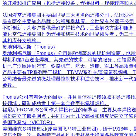
的开发和推广应用（包括焊接设备，焊接材料，焊接程序和人
法国液空焊接集团主要由世界三大著名的焊接公司，法国沙福（S
品有两个主要知名品牌：沙福和奥林康。全世界有24家子公司，
不断创新，为客户提供最好的焊接产品，工业解决方案和服务
液化空气焊接集团作为焊接和切割技术的世界领先者，为二十
其相应分支机构。
奥地利福尼斯（Fronius）
奥地利福尼斯（Fronius）公司是欧洲著名的焊机制造商，
焊机和第1台逆变焊机。其先进的技术、可靠的服务，使福尼斯
机已广泛应用到汽车、铁路机车、航天、造船、军工等高质量
产品主要有TP系列手工焊机、TT/MW系列交/直流氩弧焊机、TP
公司结合最先进的微处理器控制技术和逆变技术，推出新一代
参数。
Fronius公司有着远大的目标，并且自信在焊接领域主导焊接技术
接领域，研制成功世上第一套全数字化氩弧焊机。
福尼斯FRONIUS公司作为焊接行业的领导者，主要从事焊
省份建立了服务网点，并同国内十几所高校和研究所建立了紧
美国飞马特（VICTOR）
美国维克多科技集团(原美国飞马特工业集团)，始于1913
诞辰之际，这一系列新产品的推出无疑是为维克多品牌百年寿