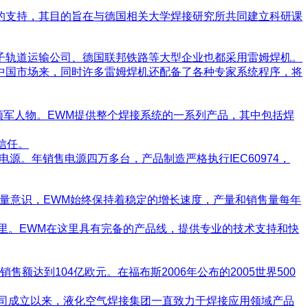
的支持，其目的旨在与德国相关大学焊接研究所共同建立科研课
子轨道运输公司、德国联邦铁路等大型企业也都采用雷姆焊机。
中国市场来，同时许多雷姆焊机还配备了各种专家系统程序，将
业的领军人物。EWM提供整个焊接系统的一系列产品，其中包括焊
信任。
接电源。年销售电源四万多台，产品制造严格执行IEC60974，
量意识，EWM始终保持着稳定的增长速度，产量和销售量每年
这里。EWM在这里具有完备的产品线，提供专业的技术支持和快
额达到104亿欧元。在福布斯2006年公布的2005世界500
公司成立以来，液化空气焊接集团一直致力于焊接应用领域产品