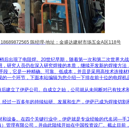
8689872565 陈经理-
地址：金盛达建材市场五金A区118号
稍后出现了电阻焊。20世纪早期，随着第一次和第二次世界大
用，研究人员仍在深入研究焊接的本质，继续开发新的焊接方法
工手段，它是一种精确、可靠、低成本，并且是采用高技术连接
视的一个环节，下面本站编辑为您介绍一下排在前十位的电焊机
明了药皮焊条，随后建立了伊萨公司。自成立之始，公司就从未间断对
。经过一百多年的持续钻研、发展和生产，伊萨已成为焊接切割
材和设备。在四个关键行业中，伊萨就是专业经验的代名词—手
上海）管理有限公司，并由此陆续开始在中国投资设厂。截止目前