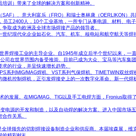
员培训）带来了全球的解决方案和创新精神。
AF）、意大利富乐（FRO）和瑞士奥林康（OERLIKON
员工2400人，10个工业基地，一所专门从事电源、材料、电
，争取成为欧洲及全球市场焊接产品的领导者。
一世纪现代化企业如石化、汽车、机车、核电站和航空航天等焊
也是世界焊接工业的主导企业。自1945年成立后半个世纪以来，
公司在世界范围内备受推崇。目前已成为大众、宝马等汽车集团全
要求的行业，并呈快速增长趋势。
S系列MIG/MAG焊机、VST系列气保焊机、TIMETWIN双丝
的微机控制焊机，正引发焊接史上的一次数字化革命。新一代焊
的发展。在MIG/MAG、TIG以及手工电焊方面，Fronius取得
接逆变电源的开发和制造，以及自动焊的解决方案。进入中国市场
密合作关系。
年，是全球领先的切割焊接设备制造企业和供应商。本届埃森展，
诞的精彩献礼。