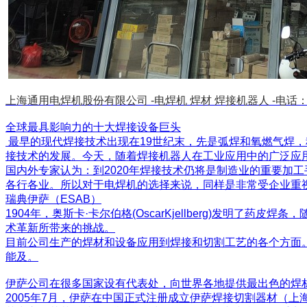
上海通用电焊机股份有限公司 -
电焊机 焊材 焊接机器人 -
电话：1
全球最具影响力的十大焊接设备巨头
最早的现代焊接技术出现在19世纪末，先是弧焊和氧燃气焊，
接技术的发展。今天，随着焊接机器人在工业应用中的广泛应
国内外专家认为：到2020年焊接技术仍将是制造业的重要加
各行各业。所以对于电焊机的选择来说，同样是非常受企业重
瑞典伊萨（ESAB）
1904年，奥斯卡·卡尔伯格(OscarKjellberg)发
术革新所带来的挑战。
目前公司生产的焊材和设备应用到焊接和切割工艺的各个方面
能及。
伊萨公司在很多国家设有代表处，向世界各地提供最出色的焊
2005年7月，伊萨在中国正式注册成立伊萨焊接切割器材（