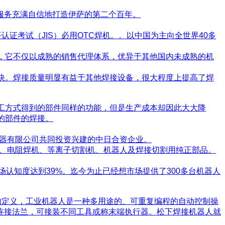
服务充满自信地打造伊萨的第二个百年。
认证考试（JIS）必用OTC焊机。。以中国为主向全世界40多
应，它不仅以成熟的销售代理体系，优异于其他国内未成熟的机
快。焊接质量明显有益于其他焊接设备，很大程度上提高了焊
工方式得到的部件同样的功能，但是生产成本却因此大大降
的部件的焊接。
与唐山开元电器有限公司共同投资兴建的中日合资企业。
焊机、电阻焊机、等离子切割机、机器人及焊接切割用纯正部品。
认知度达到39%。迄今为止已经想市场提供了300多台机器人
的定义，工业机器人是一种多用途的、可重复编程的自动控制操
连接法兰，可接装不同工具或称末端执行器。松下焊接机器人就