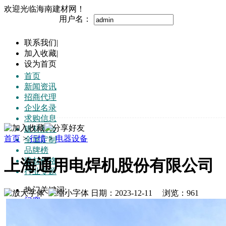
欢迎光临海南建材网！
用户名：
联系我们
|
加入收藏
|
设为首页
首页
新闻资讯
招商代理
企业名录
求购信息
建材展会
首页
>
行情
>
电器设备
全屋定制
品牌榜
建材价格
上海通用电焊机股份有限公司
行业专题
热门关键词:
日期：2023-12-11 浏览：
961
门窗
地板
家具