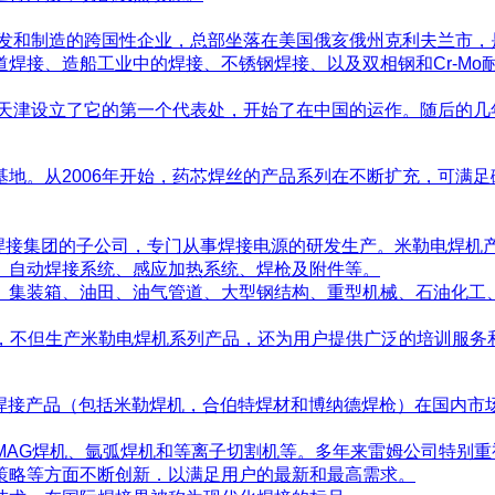
开发和制造的跨国性企业，总部坐落在美国俄亥俄州克利夫兰市
焊接、造船工业中的焊接、不锈钢焊接、以及双相钢和Cr-Mo耐
在天津设立了它的第一个代表处，开始了在中国的运作。随后的
地。从2006年开始，药芯焊丝的产品系列在不断扩充，可满
焊接集团的子公司，专门从事焊接电源的研发生产。米勒电焊机产品
、自动焊接系统、感应加热系统、焊枪及附件等。
、集装箱、油田、油气管道、大型钢结构、重型机械、石油化工
公司，不但生产米勒电焊机系列产品，还为用户提供广泛的培训服
W焊接产品（包括米勒焊机，合伯特焊材和博纳德焊枪）在国内市
G／MAG焊机、氩弧焊机和等离子切割机等。多年来雷姆公司特
策略等方面不断创新．以满足用户的最新和最高需求。