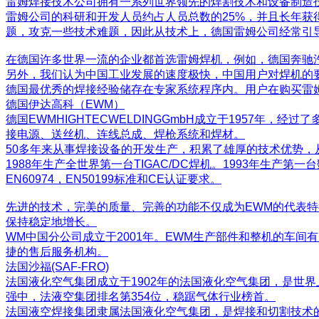
雷姆焊接技术公司拥有一系列世界领先的焊割技术和设备制造
雷姆公司的科研和开发人员约占人员总数的25%，并且长年
题，攻克一些技术难题，因此从技术上，德国雷姆公司经常引
在德国许多世界一流的企业都首选雷姆焊机，例如，德国奔驰
另外，我们认为中国工业发展的速度极快，中国用户对焊机的
德国最优秀的焊接经验储存在专家系统程序内。用户在购买雷
德国伊达高科（EWM）
德国EWMHIGHTECWELDINGGmbH成立于1957
接电源、送丝机、连线总成、焊枪系统和焊材。
50多年来从事焊接设备的开发生产，积累了雄厚的技术优势
1988年生产全世界第一台TIGAC/DC焊机。1993年生产
EN60974，EN50199标准和CE认证要求。
先进的技术，完美的质量、完善的功能不仅成为EWM的代表
保持稳定地增长。
WM中国分公司成立于2001年。EWM生产部件和整机的车间
捷的售后服务机构。
法国沙福(SAF-FRO)
法国液化空气集团成立于1902年的法国液化空气集团，是世界上
强中，法液空集团排名第354位，稳踞气体行业榜首。
法国液空焊接集团隶属法国液化空气集团，是焊接和切割技术的