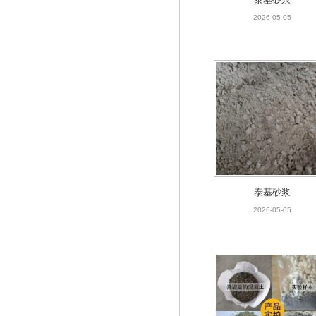
2026-05-05
泰基砂浆
2026-05-05
泰基砂浆
泰基砂浆
2026-05-05
2026-05-05