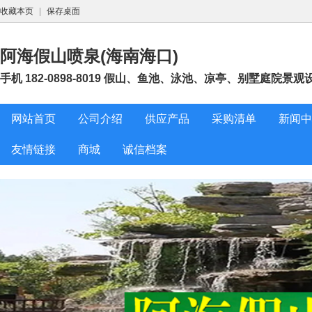
收藏本页
|
保存桌面
阿海假山喷泉(海南海口)
手机 182-0898-8019 假山、鱼池、泳池、凉亭、别墅庭院景
网站首页
公司介绍
供应产品
采购清单
新闻中
友情链接
商城
诚信档案