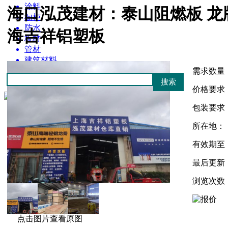
涂料
海口泓茂建材：泰山阻燃板 龙
橱柜
防水
海吉祥铝塑板
板材
管材
建筑材料
需求数量
价格要求
包装要求
所在地：
有效期至
最后更新
浏览次数
点击图片查看原图