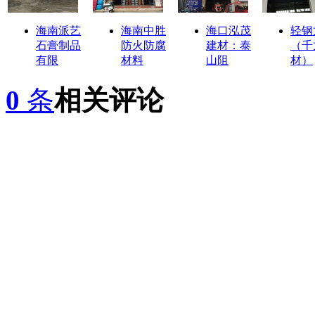
海南派艺
海南中胜
海口泓茂
轻钢
石膏制品
防火防腐
建材：泰
（千
有限
材料
山阻
材）
0
条
相关评论