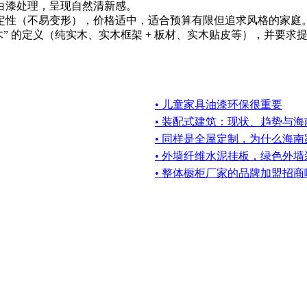
白漆处理，呈现自然清新感。
定性（不易变形），价格适中，适合预算有限但追求风格的家庭
木” 的定义（纯实木、实木框架 + 板材、实木贴皮等），并要求
• 儿童家具油漆环保很重要
• 装配式建筑：现状、趋势与
• 同样是全屋定制，为什么海南
• 外墙纤维水泥挂板，绿色外
• 整体橱柜厂家的品牌加盟招