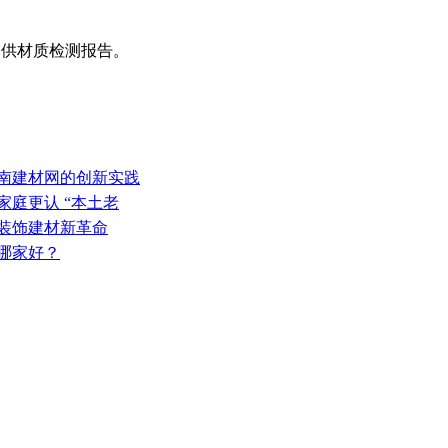
。
提供材质检测报告。
海南建材网的创新实践
家庭更认 “本土老
墙装饰建材新革命
商哪家好？