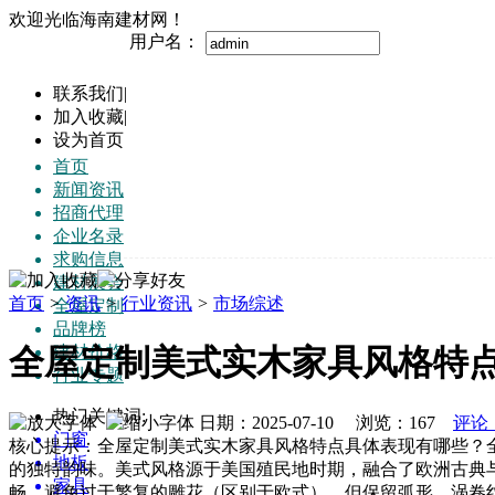
欢迎光临海南建材网！
用户名：
联系我们
|
加入收藏
|
设为首页
首页
新闻资讯
招商代理
企业名录
求购信息
建材展会
首页
>
资讯
>
行业资讯
>
市场综述
全屋定制
品牌榜
建材价格
全屋定制美式实木家具风格特
行业专题
热门关键词:
日期：2025-07-10 浏览：
167
评论
门窗
核心提示：全屋定制美式实木家具风格特点具体表现有哪些？
地板
的独特韵味。美式风格源于美国殖民地时期，融合了欧洲古典
家具
畅，避免过于繁复的雕花（区别于欧式），但保留弧形、涡卷