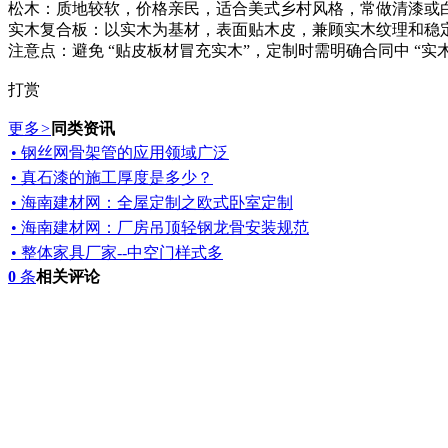
松木：质地较软，价格亲民，适合美式乡村风格，常做清漆或
实木复合板：以实木为基材，表面贴木皮，兼顾实木纹理和稳
注意点：避免 “贴皮板材冒充实木”，定制时需明确合同中 “实
打赏
更多
>
同类资讯
• 钢丝网骨架管的应用领域广泛
• 真石漆的施工厚度是多少？
• 海南建材网：全屋定制之欧式卧室定制
• 海南建材网：厂房吊顶轻钢龙骨安装规范
• 整体家具厂家--中空门样式多
0
条
相关评论