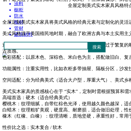
涂料
全屋定制美式实木家具风格特
橱柜
防水
全屋定制美式实木家具将美式风格的经典元素与定制化的灵活
板材
管材
美式风格源于美国殖民地时期，融合了欧洲古典与本土实用主
建筑材料
造型设计：多采用实木框架，线条简洁流畅，避免过于繁复的
古质感。
色彩搭配：以原木色、深棕色、米白色为主，搭配做旧白、复
功能属性：注重实用性，比如衣柜多带抽屉、隔板分区，沙发
空间适配：分为经典美式（适合大户型，厚重大气）、美式乡
美式实木家具的质感核心在于 “实木”，定制时需根据预算和
高端首选：硬木（适合经典美式）
樱桃木：纹理细腻，自带红棕色光泽，使用越久颜色越深，适
白蜡木：纹理粗犷美观，硬度高、耐磨损，适合做旧处理，性
橡木（红橡、白橡）：纹理清晰，质地坚硬，承重性好，常用
性价比之选：实木复合 / 软木