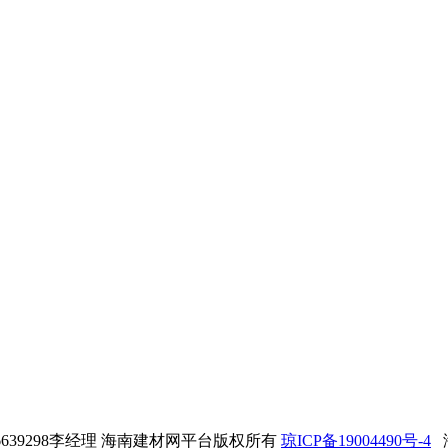
3976639298李经理 海南建材网平台版权所有
琼ICP备19004490号-4
海