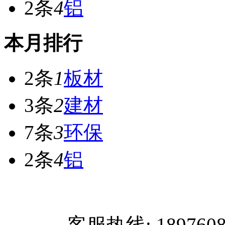
2条
4
铝
本月排行
2条
1
板材
3条
2
建材
7条
3
环保
2条
4
铝
网站首页
客服热线: 189760