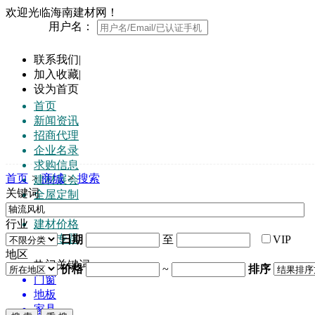
欢迎光临海南建材网！
用户名：
联系我们
|
加入收藏
|
设为首页
首页
新闻资讯
招商代理
企业名录
求购信息
首页
>
商城
>
搜索
建材展会
关键词
全屋定制
品牌榜
行业
建材价格
行业专题
日期
至
VIP
地区
热门关键词:
价格
~
排序
门窗
地板
家具