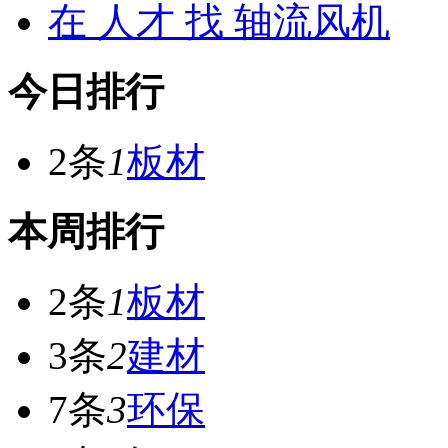
在
人才
找 轴流风机
今日排行
2条
1
板材
本周排行
2条
1
板材
3条
2
建材
7条
3
环保