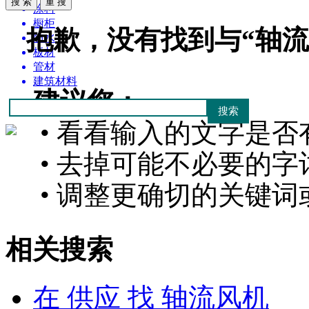
涂料
橱柜
抱歉，没有找到与“
轴流
防水
板材
管材
建筑材料
建议您：
• 看看输入的文字是否
• 去掉可能不必要的字词
• 调整更确切的关键词
相关搜索
在
供应
找 轴流风机