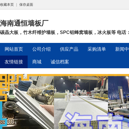
收藏本页
|
保存桌面
海南通恒墙板厂
碳晶大板，竹木纤维护墙板，SPC铝蜂窝墙板，冰火板等 电话：180
网站首页
公司介绍
供应产品
采购清单
新闻中
友情链接
商城
诚信档案