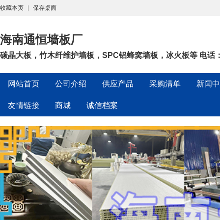
收藏本页
|
保存桌面
海南通恒墙板厂
碳晶大板，竹木纤维护墙板，SPC铝蜂窝墙板，冰火板等 电话：180
网站首页
公司介绍
供应产品
采购清单
新闻中
友情链接
商城
诚信档案