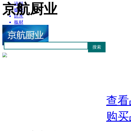
涂料
京航厨业
橱柜
防水
板材
管材
建筑材料
查看
购买